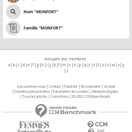
Nom "MONFORT"
Famille "MONFORT"
Annuaire des membres :
a
b
c
d
e
f
g
h
i
j
k
l
m
n
o
p
q
r
s
t
u
v
w
x
y
z
Qui sommes nous
Contact
Publicité
Recrutement
Societé
Données personnelles
Paramétrer les cookies
Mentions légales
Tous les articles
Corrections
© 2022 CCM Benchmark