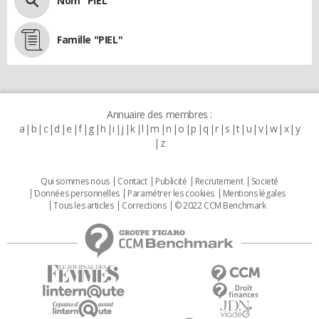
Nom "PIEL"
Famille "PIEL"
Annuaire des membres :
a
b
c
d
e
f
g
h
i
j
k
l
m
n
o
p
q
r
s
t
u
v
w
x
y
z
Qui sommes nous
Contact
Publicité
Recrutement
Societé
Données personnelles
Paramétrer les cookies
Mentions légales
Tous les articles
Corrections
© 2022 CCM Benchmark