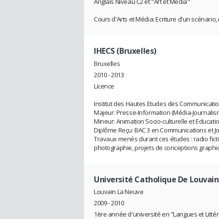
Anglais Niveau C2 et "Art et Média"
Cours d'Arts et Média: Ecriture d'un scénario
IHECS (Bruxelles)
Bruxelles
2010 - 2013
Licence
Institut des Hautes Etudes des Communicatio
Majeur: Presse-Information (Média-Journalis
Mineur: Animation Socio-culturelle et Educa
Diplôme Reçu: BAC 3 en Communications et J
Travaux menés durant ces études : radio fictio
photographie, projets de conceptions graph
Université Catholique De Louvain
Louvain La Neuve
2009 - 2010
1ère année d'université en "Langues et Litt