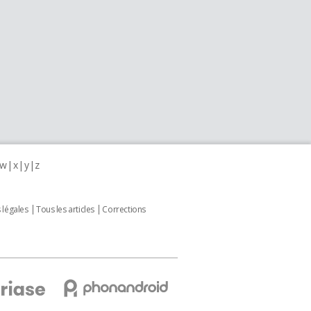
w
x
y
z
 légales
Tous les articles
Corrections