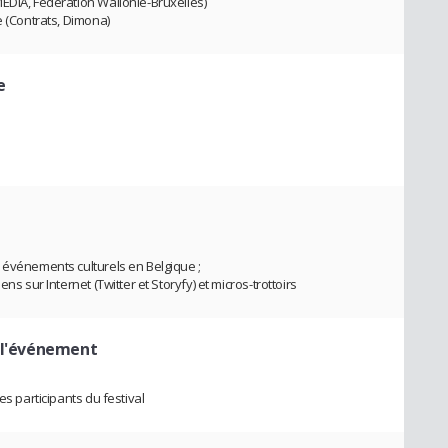
EDIA, Fédération Wallonie-Bruxelles)
e (Contrats, Dimona)
e
 événements culturels en Belgique ;
ns sur Internet (Twitter et Storyfy) et micros-trottoirs
 l'événement
es participants du festival