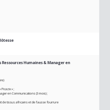
Hôtesse
des Ressources Humaines & Manager en
re)
Picazix » ;
ager en Communications (3 mois) ;
it de tissus africains et de fausse fourrure