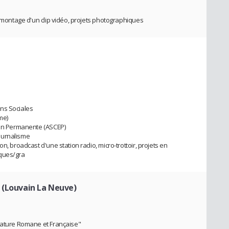
, montage d'un clip vidéo, projets photographiques
ns Sociales
me)
tion Permanente (ASCEP)
ournalisme
n, broadcast d'une station radio, micro-trottoir, projets en
iques/gra
 (Louvain La Neuve)
érature Romane et Française"