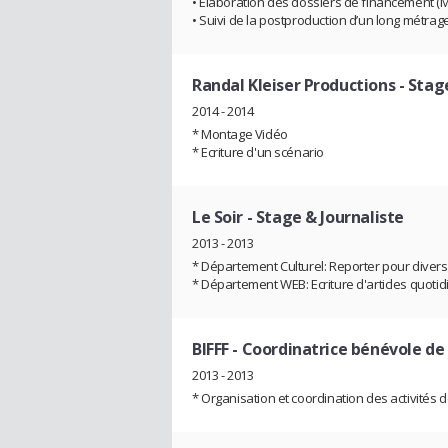
• Elaboration des dossiers de financement (M
• Suivi de la postproduction d’un long métrag
Randal Kleiser Productions
- Stag
2014 - 2014
* Montage Vidéo
* Ecriture d'un scénario
Le Soir
- Stage & Journaliste
2013 - 2013
* Département Culturel: Reporter pour divers
* Département WEB: Ecriture d'articles quotidie
BIFFF
- Coordinatrice bénévole de
2013 - 2013
* Organisation et coordination des activités d