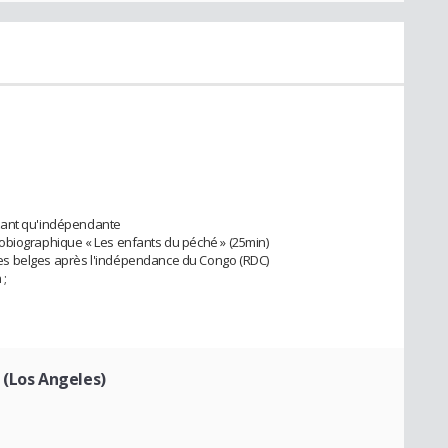
tant qu'indépendante
obiographique « Les enfants du péché » (25min)
es belges après l'indépendance du Congo (RDC)
 ;
 (Los Angeles)