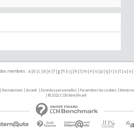
 des membres :
a
b
c
d
e
f
g
h
i
j
k
l
m
n
o
p
q
r
s
t
u
v
Recrutement
Societé
Données personnelles
Paramétrer les cookies
Mentions
© 2022 CCM Benchmark