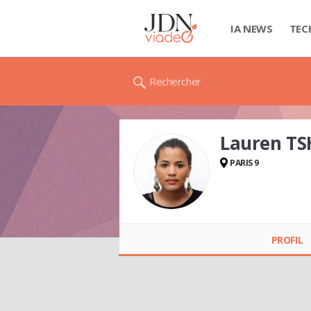
IA NEWS
TEC
Rechercher
Lauren TS
PARIS 9
Lauren TSHIKAYA
PROFIL