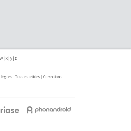
w
x
y
z
 légales
Tous les articles
Corrections