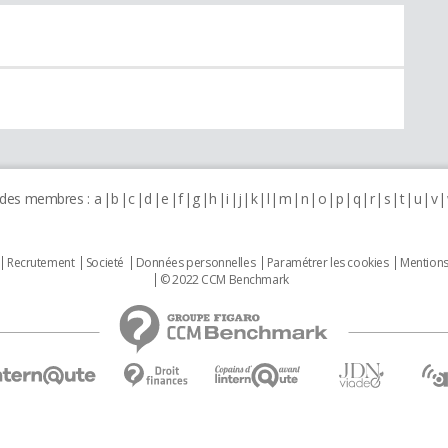
 des membres :
a
b
c
d
e
f
g
h
i
j
k
l
m
n
o
p
q
r
s
t
u
v
Recrutement
Societé
Données personnelles
Paramétrer les cookies
Mentions
© 2022 CCM Benchmark