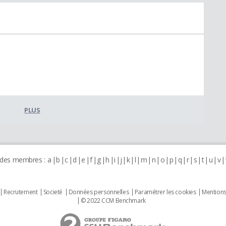
PLUS
 des membres :
a
b
c
d
e
f
g
h
i
j
k
l
m
n
o
p
q
r
s
t
u
v
Recrutement
Societé
Données personnelles
Paramétrer les cookies
Mentions
© 2022 CCM Benchmark