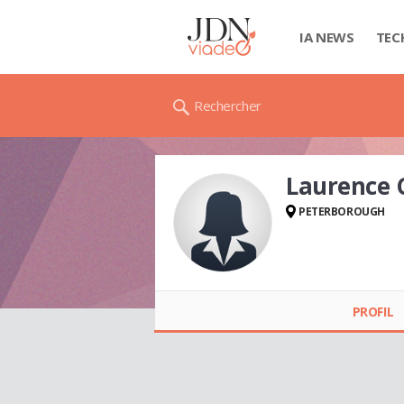
IA NEWS
TEC
Rechercher
Laurence
PETERBOROUGH
Laurence CHAILLOU
PROFIL