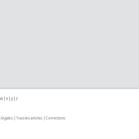
w
x
y
z
 légales
Tous les articles
Corrections