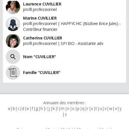
Laurence CUVILLIER
profil professionnel
Marine CUVILLIER
profil professionnel | HAPPYCHIC (Bizzbee Brice Jules) -
Contrôleur financier
Catherine CUVILLIER
profil professionnel | SPI BIO - Assistante adv
Nom "CUVILLIER"
Famille "CUVILLIER"
Annuaire des membres :
a
b
c
d
e
f
g
h
i
j
k
l
m
n
o
p
q
r
s
t
u
v
w
x
y
z