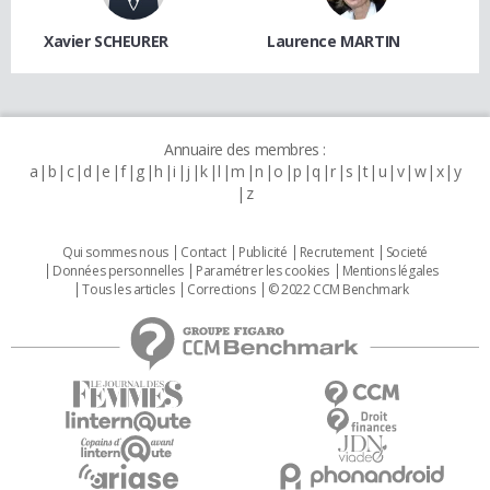
Xavier SCHEURER
Laurence MARTIN
Annuaire des membres :
a
b
c
d
e
f
g
h
i
j
k
l
m
n
o
p
q
r
s
t
u
v
w
x
y
z
Qui sommes nous
Contact
Publicité
Recrutement
Societé
Données personnelles
Paramétrer les cookies
Mentions légales
Tous les articles
Corrections
© 2022 CCM Benchmark