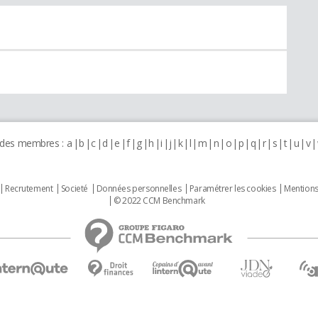
 des membres :
a
b
c
d
e
f
g
h
i
j
k
l
m
n
o
p
q
r
s
t
u
v
Recrutement
Societé
Données personnelles
Paramétrer les cookies
Mentions
© 2022 CCM Benchmark