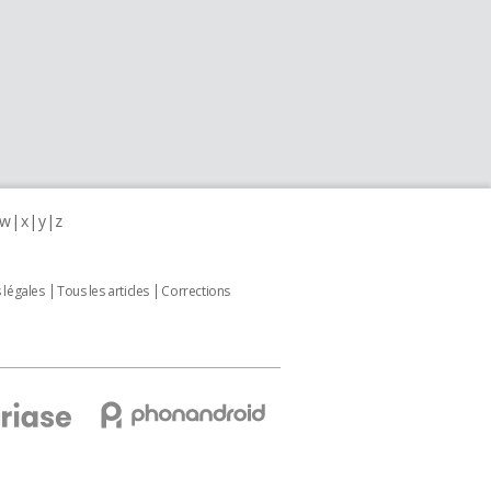
w
x
y
z
 légales
Tous les articles
Corrections