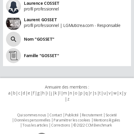
Laurence COSSET
profil professionnel
Laurent GOSSET
profil professionnel | LGMuticrea.com - Responsable
Nom "GOSSET"
Famille "GOSSET"
Annuaire des membres :
a
b
c
d
e
f
g
h
i
j
k
l
m
n
o
p
q
r
s
t
u
v
w
x
y
z
Qui sommes nous
Contact
Publicité
Recrutement
Societé
Données personnelles
Paramétrer les cookies
Mentions légales
Tous les articles
Corrections
© 2022 CCM Benchmark