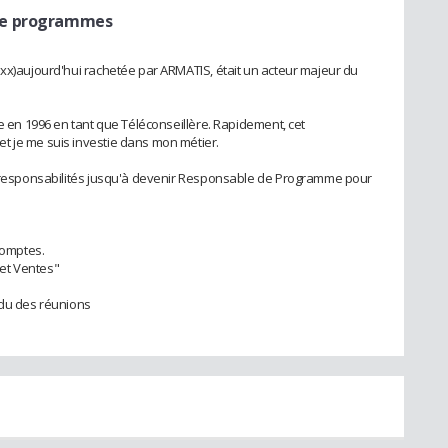
de programmes
ixx)aujourd'hui rachetée par ARMATIS, était un acteur majeur du
se en 1996 en tant que Téléconseillère. Rapidement, cet
t je me suis investie dans mon métier.
de responsabilités jusqu'à devenir Responsable de Programme pour
omptes.
t et Ventes"
ndu des réunions