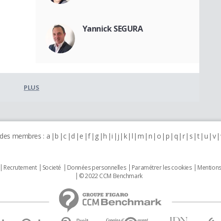
Yannick SEGURA
PLUS
 des membres :
a
b
c
d
e
f
g
h
i
j
k
l
m
n
o
p
q
r
s
t
u
v
Recrutement
Societé
Données personnelles
Paramétrer les cookies
Mentions
© 2022 CCM Benchmark