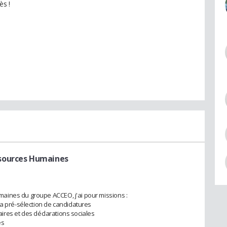
ès !
sources Humaines
aines du groupe ACCEO, j'ai pour missions :
la pré-sélection de candidatures
laires et des déclarations sociales
es