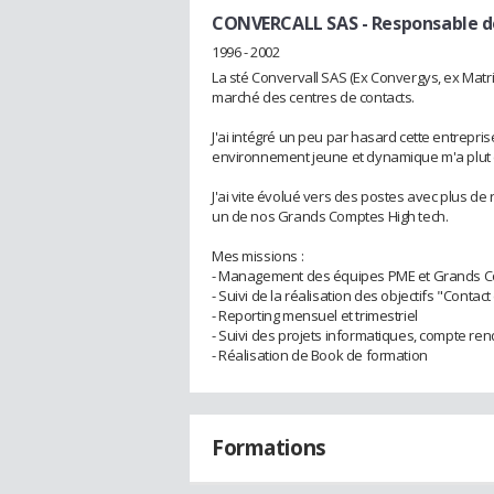
CONVERCALL SAS
- Responsable 
1996 - 2002
La sté Convervall SAS (Ex Convergys, ex Matr
marché des centres de contacts.
J'ai intégré un peu par hasard cette entrepri
environnement jeune et dynamique m'a plut e
J'ai vite évolué vers des postes avec plus 
un de nos Grands Comptes High tech.
Mes missions :
- Management des équipes PME et Grands C
- Suivi de la réalisation des objectifs "Contac
- Reporting mensuel et trimestriel
- Suivi des projets informatiques, compte re
- Réalisation de Book de formation
Formations