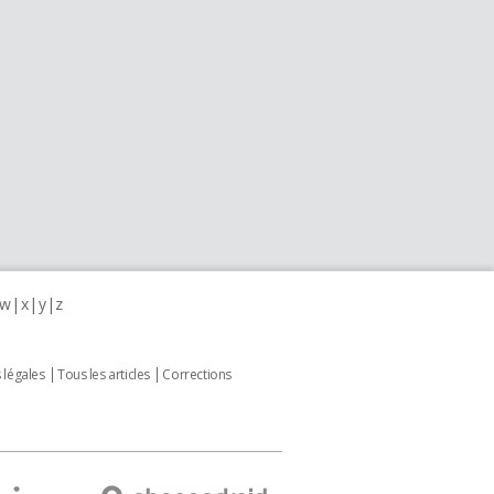
w
x
y
z
 légales
Tous les articles
Corrections