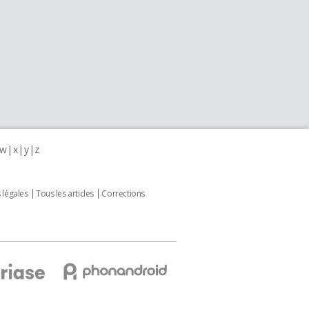
w
x
y
z
 légales
Tous les articles
Corrections