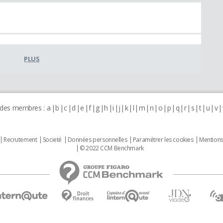
PLUS
 des membres :
a
b
c
d
e
f
g
h
i
j
k
l
m
n
o
p
q
r
s
t
u
v
Recrutement
Societé
Données personnelles
Paramétrer les cookies
Mentions
© 2022 CCM Benchmark