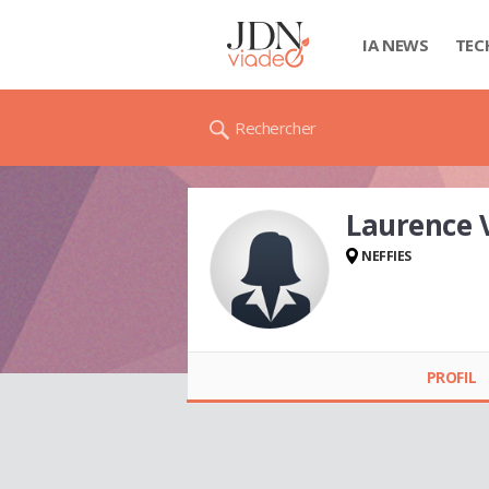
IA NEWS
TEC
Rechercher
Laurence
NEFFIES
Laurence VAN
MEENEN
PROFIL