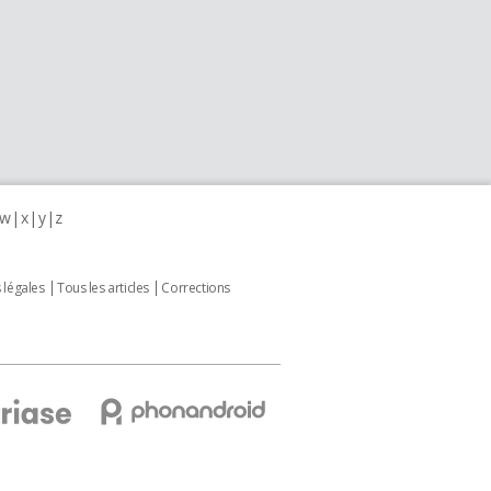
w
x
y
z
 légales
Tous les articles
Corrections