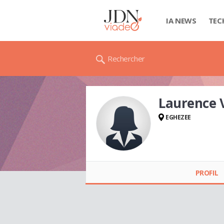
IA NEWS
TEC
Rechercher
Laurence
EGHEZEE
Laurence VAN
OVERSTRAETEN
PROFIL