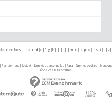
 des membres :
a
b
c
d
e
f
g
h
i
j
k
l
m
n
o
p
q
r
s
t
u
v
Recrutement
Societé
Données personnelles
Paramétrer les cookies
Mentions
© 2022 CCM Benchmark