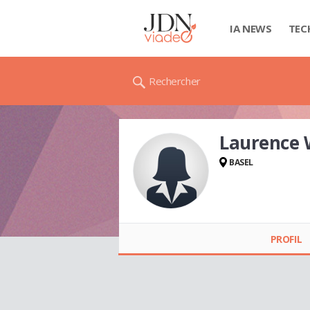
IA NEWS
TEC
Rechercher
Laurence
BASEL
Laurence
WATTENHOFER
PROFIL