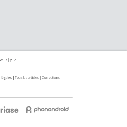
w
x
y
z
 légales
Tous les articles
Corrections