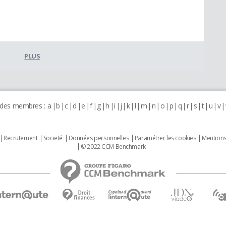
PLUS
 des membres :
a
b
c
d
e
f
g
h
i
j
k
l
m
n
o
p
q
r
s
t
u
v
Recrutement
Societé
Données personnelles
Paramétrer les cookies
Mentions
© 2022 CCM Benchmark