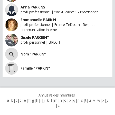
Anna PARKINS
profil professionnel | "Reiki Source". - Practitioner
Emmanuelle PARKIN
profil professionnel | France Télécom - Resp de
communication interne
Gisele PARCEINT
profil personnel | BRECH
Nom "PARKIN"
Famille "PARKIN"
Annuaire des membres :
a
b
c
d
e
f
g
h
i
j
k
l
m
n
o
p
q
r
s
t
u
v
w
x
y
z