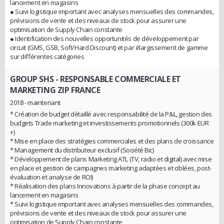
lancement en magasins
● Suivi logistique important avec analyses mensuelles des commandes,
prévisions de vente et des niveaux de stock pour assurer une
optimisation de Supply Chain constante
● Identification des nouvelles opportunités de développement par
circuit (GMS, GSB, Soft/Hard Discount) et par élargissement de gamme
sur différentes catégories
GROUP SHS
- RESPONSABLE COMMERCIALE ET
MARKETING ZIP FRANCE
2018 - maintenant
* Création de budget détaillé avec responsabilité de la P&L, gestion des
budgets Trade marketing et investissements promotionnels (300k EUR
+)
* Mise en place des stratégies commerciales et des plans de croissance
* Management du distributeur exclusif (Société Bic)
* Développement de plans Marketing ATL (TV, radio et digital) avec mise
en place et gestion de campagnes marketing adaptées et ciblées, post-
évaluation et analyse de ROI)
* Réalisation des plans Innovations à partir de la phase concept au
lancement en magasins
* Suivi logistique important avec analyses mensuelles des commandes,
prévisions de vente et des niveaux de stock pour assurer une
optimisation de Supply Chain constante