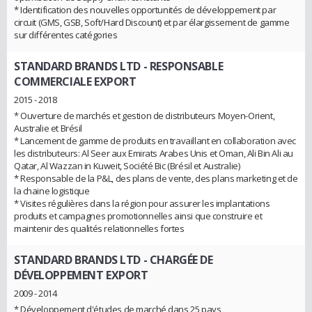
* Identification des nouvelles opportunités de développement par
circuit (GMS, GSB, Soft/Hard Discount) et par élargissement de gamme
sur différentes catégories
STANDARD BRANDS LTD
- RESPONSABLE
COMMERCIALE EXPORT
2015 - 2018
* Ouverture de marchés et gestion de distributeurs Moyen-Orient,
Australie et Brésil
* Lancement de gamme de produits en travaillant en collaboration avec
les distributeurs: Al Seer aux Emirats Arabes Unis et Oman, Ali Bin Ali au
Qatar, Al Wazzan in Kuweit, Société Bic (Brésil et Australie)
* Responsable de la P&L, des plans de vente, des plans marketing et de
la chaine logistique
* Visites régulières dans la région pour assurer les implantations
produits et campagnes promotionnelles ainsi que construire et
maintenir des qualités relationnelles fortes
STANDARD BRANDS LTD
- CHARGÉE DE
DÉVELOPPEMENT EXPORT
2009 - 2014
* Développement d'études de marché dans 25 pays