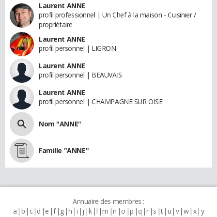
Laurent ANNE
profil professionnel | Un Chef à la maison - Cuisinier /
propriétaire
Laurent ANNE
profil personnel | LIGRON
Laurent ANNE
profil personnel | BEAUVAIS
Laurent ANNE
profil personnel | CHAMPAGNE SUR OISE
Nom "ANNE"
Famille "ANNE"
Annuaire des membres :
a
b
c
d
e
f
g
h
i
j
k
l
m
n
o
p
q
r
s
t
u
v
w
x
y