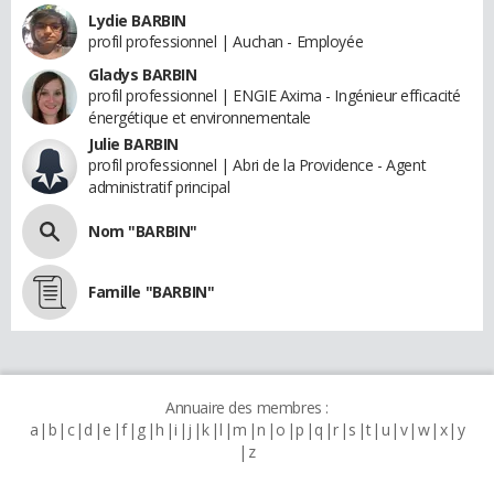
Lydie BARBIN
profil professionnel | Auchan - Employée
Gladys BARBIN
profil professionnel | ENGIE Axima - Ingénieur efficacité
énergétique et environnementale
Julie BARBIN
profil professionnel | Abri de la Providence - Agent
administratif principal
Nom "BARBIN"
Famille "BARBIN"
Annuaire des membres :
a
b
c
d
e
f
g
h
i
j
k
l
m
n
o
p
q
r
s
t
u
v
w
x
y
z