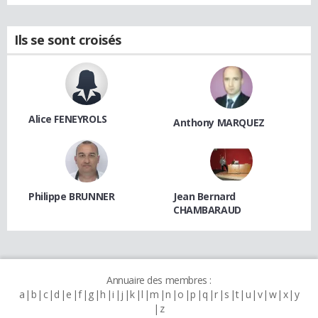
Ils se sont croisés
Alice FENEYROLS
Anthony MARQUEZ
Philippe BRUNNER
Jean Bernard
CHAMBARAUD
Annuaire des membres :
a
b
c
d
e
f
g
h
i
j
k
l
m
n
o
p
q
r
s
t
u
v
w
x
y
z