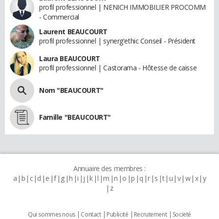
profil professionnel | NENICH IMMOBILIER PROCOMM
- Commercial
Laurent BEAUCOURT
profil professionnel | synerg'ethic Conseil - Président
Laura BEAUCOURT
profil professionnel | Castorama - Hôtesse de caisse
Nom "BEAUCOURT"
Famille "BEAUCOURT"
Annuaire des membres :
a
b
c
d
e
f
g
h
i
j
k
l
m
n
o
p
q
r
s
t
u
v
w
x
y
z
Qui sommes nous
Contact
Publicité
Recrutement
Societé