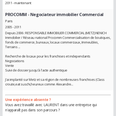
2011 - maintenant
PROCOMM
- Negociateur immobilier Commercial
Paris
2005 - 2011
Depuis 2006 : RESPONSABLE IMMOBILIER COMMERCIAL (METZ) NENICH
Immobilier / Réseau national Procomm Commercialisation de boutiques,
fonds de commerce, bureaux, locaux commerciaux, Immeubles,
Terrains ...
Recherche de locaux pour les franchises et independants
Negociations
Vente
Suivi de dossier jusqu'à l'acte authentique
J'ai implanté sur Metz et sa région de nombreuses franchises (Class
croute,eat suschi,heureux comme Alexandre...
Une expérience absente ?
Vous avez travaillé avec LAURENT dans une entreprise qui
n'apparaît pas dans son parcours ?