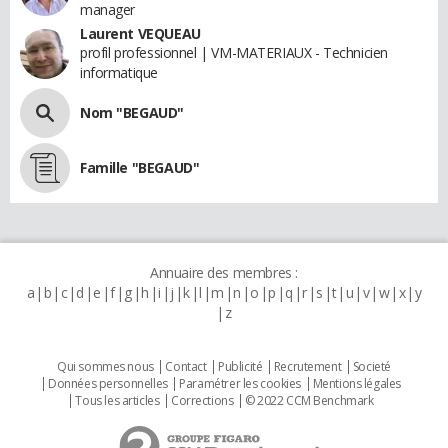
manager
Laurent VEQUEAU
profil professionnel | VM-MATERIAUX - Technicien
informatique
Nom "BEGAUD"
Famille "BEGAUD"
Annuaire des membres :
a
b
c
d
e
f
g
h
i
j
k
l
m
n
o
p
q
r
s
t
u
v
w
x
y
z
Qui sommes nous
Contact
Publicité
Recrutement
Societé
Données personnelles
Paramétrer les cookies
Mentions légales
Tous les articles
Corrections
© 2022 CCM Benchmark