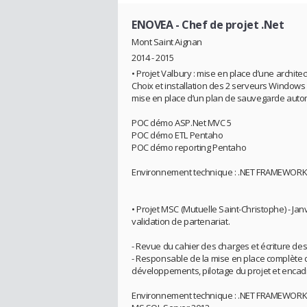
ENOVEA
- Chef de projet .Net
Mont Saint Aignan
2014 - 2015
• Projet Valbury : mise en place d’une archit
Choix et installation des 2 serveurs Windows 
mise en place d’un plan de sauvegarde autom
POC démo ASP.Net MVC 5
POC démo ETL Pentaho
POC démo reporting Pentaho
Environnement technique : .NET FRAMEWORK 
• Projet MSC (Mutuelle Saint-Christophe) - Jan
validation de partenariat.
- Revue du cahier des charges et écriture des
- Responsable de la mise en place complète de
développements, pilotage du projet et enca
Environnement technique : .NET FRAMEWORK 4