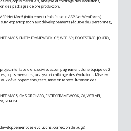
res, copils mensuels, analyse et chiffrage des évolutions,
ison des packages de pré production.
 ASP.Net Mvc 5 (initialement réalisés sous ASP.Net WebForms) :
e, suivi et participation aux développements (équipe de3 personnes),
NET MVC 5, ENTITY FRAMEWORK, C#, WEB API, BOOTSTRAP, JQUERY,
projet, interface client, suivi et accompagnement d’une équipe de 2
s, copils mensuels, analyse et chiffrage des évolutions. Mise en
ns aux développements, tests, mise en recette, livraison des
NET MVC 5, CMS ORCHARD, ENTITY FRAMEWORK, C#, WEB API,
IRA, SCRUM
et développement des évolutions, correction de bugs)