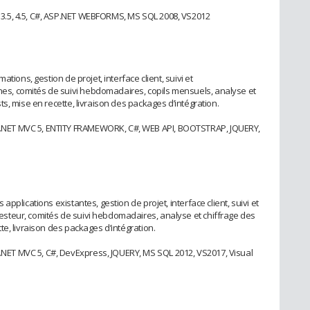
.5, 4.5, C#, ASP.NET WEBFORMS, MS SQL 2008, VS2012
tions, gestion de projet, interface client, suivi et
, comités de suivi hebdomadaires, copils mensuels, analyse et
s, mise en recette, livraison des packages d’intégration.
NET MVC 5, ENTITY FRAMEWORK, C#, WEB API, BOOTSTRAP, JQUERY,
pplications existantes, gestion de projet, interface client, suivi et
teur, comités de suivi hebdomadaires, analyse et chiffrage des
e, livraison des packages d’intégration.
T MVC 5, C#, DevExpress, JQUERY, MS SQL 2012, VS2017, Visual