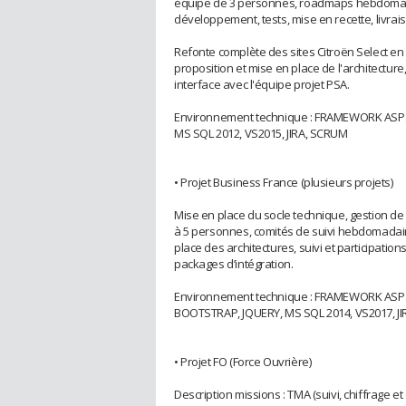
équipe de 3 personnes, roadmaps hebdomadai
développement, tests, mise en recette, livra
Refonte complète des sites Citroën Select en
proposition et mise en place de l'architectur
interface avec l'équipe projet PSA.
Environnement technique : FRAMEWORK ASP.
MS SQL 2012, VS2015, JIRA, SCRUM
• Projet Business France (plusieurs projets)
Mise en place du socle technique, gestion de 
à 5 personnes, comités de suivi hebdomadaire
place des architectures, suivi et participatio
packages d’intégration.
Environnement technique : FRAMEWORK ASP.
BOOTSTRAP, JQUERY, MS SQL 2014, VS2017, J
• Projet FO (Force Ouvrière)
Description missions : TMA (suivi, chiffrage 