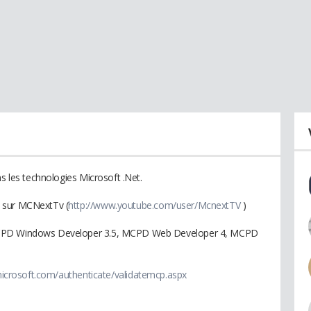
ns les technologies Microsoft .Net.
 sur MCNextTv (
http://www.youtube.com/user/McnextTV
)
MCPD Windows Developer 3.5, MCPD Web Developer 4, MCPD
microsoft.com/authenticate/validatemcp.aspx