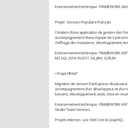
Environnement technique : FRAMEWORK .Net 3
Projet : Secours Populaire Français
Création d’une application de gestion des forma
accompagnement d’une équipe de 2 personnes
chiffrage des évolutions, développement, test
Environnement technique : FRAMEWORK ASP.
MS SQL 2014, VS2017, Git, JIRA, SCRUM
• Projet FIRALP
Migration de version DevExpress de plusieurs a
accompagnement d’un développeur et d’un tes
besoins, développement, tests, mise en recett
Environnement technique : FRAMEWORK ASP.NE
Studio Team Services
Projets internes : poc .Net Core & GraphQL