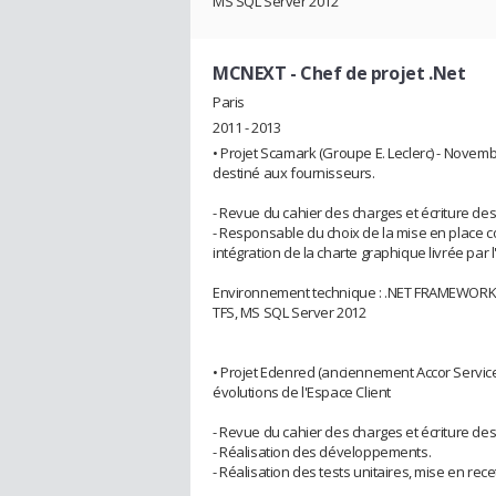
MS SQL Server 2012
MCNEXT
- Chef de projet .Net
Paris
2011 - 2013
• Projet Scamark (Groupe E. Leclerc) - Novemb
destiné aux fournisseurs.
- Revue du cahier des charges et écriture des
- Responsable du choix de la mise en place c
intégration de la charte graphique livrée par
Environnement technique : .NET FRAMEWORK 4
TFS, MS SQL Server 2012
• Projet Edenred (anciennement Accor Services
évolutions de l'Espace Client
- Revue du cahier des charges et écriture des
- Réalisation des développements.
- Réalisation des tests unitaires, mise en rece