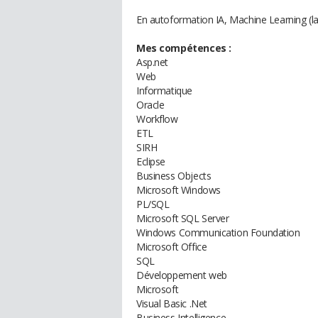
En autoformation IA, Machine Learning (l
Mes compétences :
Asp.net
Web
Informatique
Oracle
Workflow
ETL
SIRH
Eclipse
Business Objects
Microsoft Windows
PL/SQL
Microsoft SQL Server
Windows Communication Foundation
Microsoft Office
SQL
Développement web
Microsoft
Visual Basic .Net
Business Intelligence