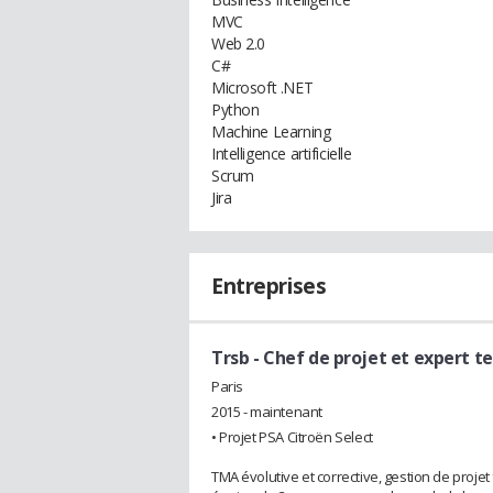
MVC
Web 2.0
C#
Microsoft .NET
Python
Machine Learning
Intelligence artificielle
Scrum
Jira
Entreprises
Trsb
- Chef de projet et expert t
Paris
2015 - maintenant
• Projet PSA Citroën Select
TMA évolutive et corrective, gestion de projet