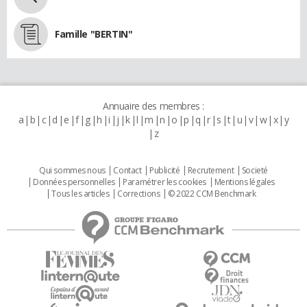
Famille "BERTIN"
Annuaire des membres :
a
b
c
d
e
f
g
h
i
j
k
l
m
n
o
p
q
r
s
t
u
v
w
x
y
z
Qui sommes nous
Contact
Publicité
Recrutement
Societé
Données personnelles
Paramétrer les cookies
Mentions légales
Tous les articles
Corrections
© 2022 CCM Benchmark