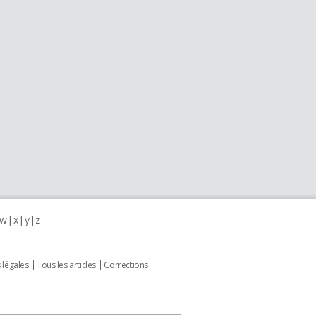
w
x
y
z
 légales
Tous les articles
Corrections