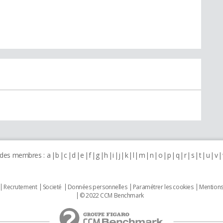
 des membres :
a
b
c
d
e
f
g
h
i
j
k
l
m
n
o
p
q
r
s
t
u
v
Recrutement
Societé
Données personnelles
Paramétrer les cookies
Mentions
© 2022 CCM Benchmark