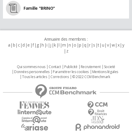
Famille "BRINO"
Annuaire des membres :
a
b
c
d
e
f
g
h
i
j
k
l
m
n
o
p
q
r
s
t
u
v
w
x
y
z
Qui sommes nous
Contact
Publicité
Recrutement
Societé
Données personnelles
Paramétrer les cookies
Mentions légales
Tous les articles
Corrections
© 2022 CCM Benchmark