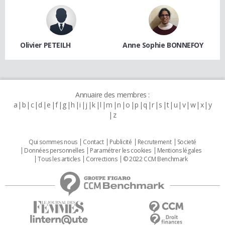
Olivier PETEILH
Anne Sophie BONNEFOY
Annuaire des membres :
a
b
c
d
e
f
g
h
i
j
k
l
m
n
o
p
q
r
s
t
u
v
w
x
y
z
Qui sommes nous
Contact
Publicité
Recrutement
Societé
Données personnelles
Paramétrer les cookies
Mentions légales
Tous les articles
Corrections
© 2022 CCM Benchmark