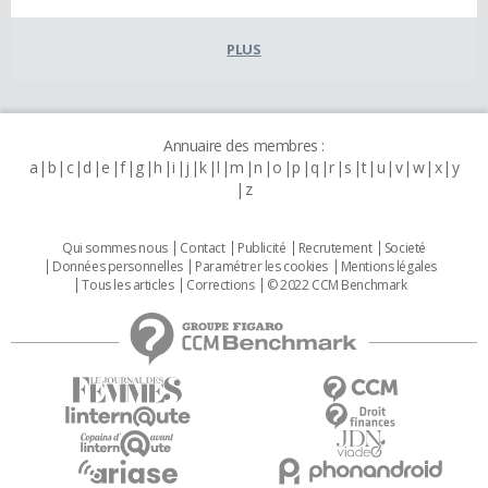
PLUS
Annuaire des membres :
a
b
c
d
e
f
g
h
i
j
k
l
m
n
o
p
q
r
s
t
u
v
w
x
y
z
Qui sommes nous
Contact
Publicité
Recrutement
Societé
Données personnelles
Paramétrer les cookies
Mentions légales
Tous les articles
Corrections
© 2022 CCM Benchmark