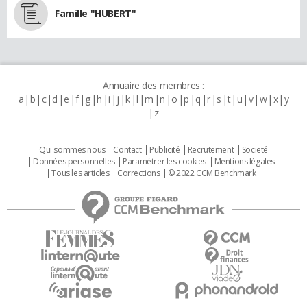
Famille "HUBERT"
Annuaire des membres :
a
b
c
d
e
f
g
h
i
j
k
l
m
n
o
p
q
r
s
t
u
v
w
x
y
z
Qui sommes nous
Contact
Publicité
Recrutement
Societé
Données personnelles
Paramétrer les cookies
Mentions légales
Tous les articles
Corrections
© 2022 CCM Benchmark