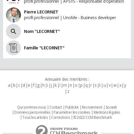
profil professionnel | APSYS - Responsable d'operation
Pierre LECORNET
profil professionnel | UnoMe - Business developer
Nom "LECORNET"
Famille "LECORNET"
Annuaire des membres :
a
b
c
d
e
f
g
h
i
j
k
l
m
n
o
p
q
r
s
t
u
v
w
x
y
z
Qui sommes nous
Contact
Publicité
Recrutement
Societé
Données personnelles
Paramétrer les cookies
Mentions légales
Tous les articles
Corrections
© 2022 CCM Benchmark