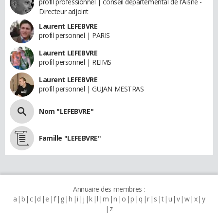
profil professionnel | conseil départemental de l'Aisne -
Directeur adjoint
Laurent LEFEBVRE
profil personnel | PARIS
Laurent LEFEBVRE
profil personnel | REIMS
Laurent LEFEBVRE
profil personnel | GUJAN MESTRAS
Nom "LEFEBVRE"
Famille "LEFEBVRE"
Annuaire des membres :
a
b
c
d
e
f
g
h
i
j
k
l
m
n
o
p
q
r
s
t
u
v
w
x
y
z