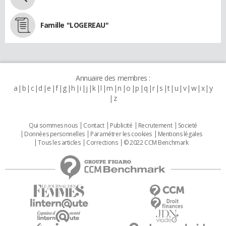
Famille "LOGEREAU"
Annuaire des membres :
a
b
c
d
e
f
g
h
i
j
k
l
m
n
o
p
q
r
s
t
u
v
w
x
y
z
Qui sommes nous
Contact
Publicité
Recrutement
Societé
Données personnelles
Paramétrer les cookies
Mentions légales
Tous les articles
Corrections
© 2022 CCM Benchmark