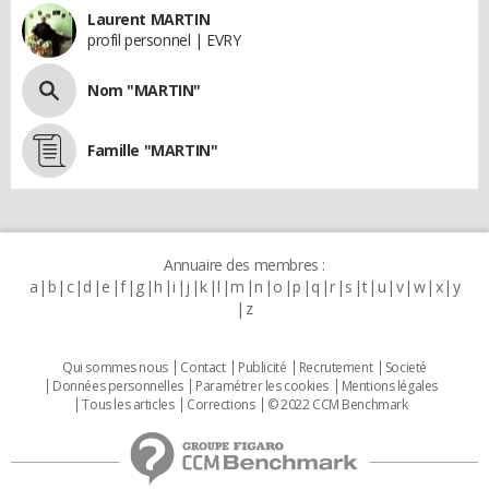
Laurent MARTIN
profil personnel | EVRY
Nom "MARTIN"
Famille "MARTIN"
Annuaire des membres :
a
b
c
d
e
f
g
h
i
j
k
l
m
n
o
p
q
r
s
t
u
v
w
x
y
z
Qui sommes nous
Contact
Publicité
Recrutement
Societé
Données personnelles
Paramétrer les cookies
Mentions légales
Tous les articles
Corrections
© 2022 CCM Benchmark