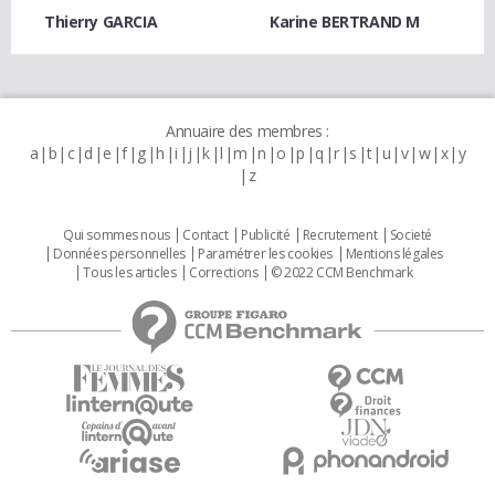
Thierry GARCIA
Karine BERTRAND M
Annuaire des membres :
a
b
c
d
e
f
g
h
i
j
k
l
m
n
o
p
q
r
s
t
u
v
w
x
y
z
Qui sommes nous
Contact
Publicité
Recrutement
Societé
Données personnelles
Paramétrer les cookies
Mentions légales
Tous les articles
Corrections
© 2022 CCM Benchmark