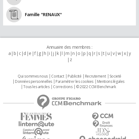
Famille "RENAUX"
Annuaire des membres :
a
b
c
d
e
f
g
h
i
j
k
l
m
n
o
p
q
r
s
t
u
v
w
x
y
z
Qui sommes nous
Contact
Publicité
Recrutement
Societé
Données personnelles
Paramétrer les cookies
Mentions légales
Tous les articles
Corrections
© 2022 CCM Benchmark