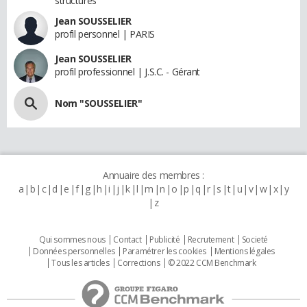
structures
Jean SOUSSELIER
profil personnel | PARIS
Jean SOUSSELIER
profil professionnel | J.S.C. - Gérant
Nom "SOUSSELIER"
Annuaire des membres :
a
b
c
d
e
f
g
h
i
j
k
l
m
n
o
p
q
r
s
t
u
v
w
x
y
z
Qui sommes nous
Contact
Publicité
Recrutement
Societé
Données personnelles
Paramétrer les cookies
Mentions légales
Tous les articles
Corrections
© 2022 CCM Benchmark