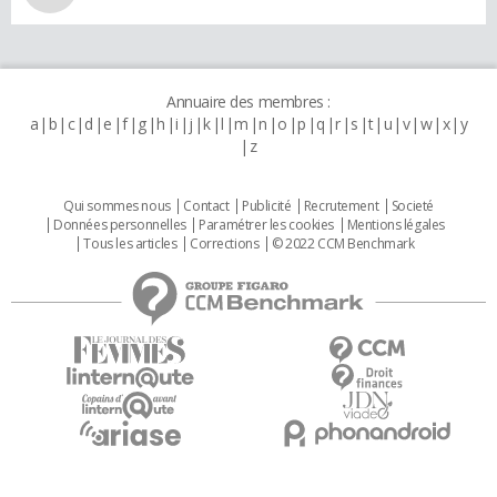
Annuaire des membres :
a
b
c
d
e
f
g
h
i
j
k
l
m
n
o
p
q
r
s
t
u
v
w
x
y
z
Qui sommes nous
Contact
Publicité
Recrutement
Societé
Données personnelles
Paramétrer les cookies
Mentions légales
Tous les articles
Corrections
© 2022 CCM Benchmark