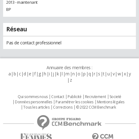
2013 - maintenant
BP
Réseau
Pas de contact professionnel
Annuaire des membres :
a
b
c
d
e
f
g
h
i
j
k
l
m
n
o
p
q
r
s
t
u
v
w
x
y
z
Qui sommes nous
Contact
Publicité
Recrutement
Societé
Données personnelles
Paramétrer les cookies
Mentions légales
Tous les articles
Corrections
© 2022 CCM Benchmark