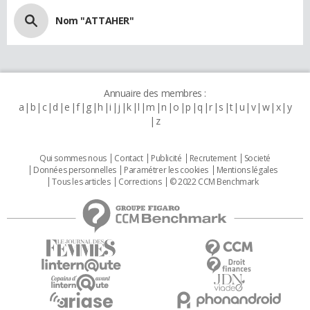
Nom "ATTAHER"
Annuaire des membres :
a
b
c
d
e
f
g
h
i
j
k
l
m
n
o
p
q
r
s
t
u
v
w
x
y
z
Qui sommes nous
Contact
Publicité
Recrutement
Societé
Données personnelles
Paramétrer les cookies
Mentions légales
Tous les articles
Corrections
© 2022 CCM Benchmark