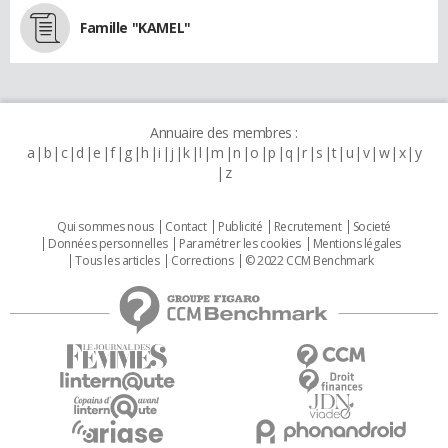
Famille "KAMEL"
Annuaire des membres :
a
b
c
d
e
f
g
h
i
j
k
l
m
n
o
p
q
r
s
t
u
v
w
x
y
z
Qui sommes nous
Contact
Publicité
Recrutement
Societé
Données personnelles
Paramétrer les cookies
Mentions légales
Tous les articles
Corrections
© 2022 CCM Benchmark