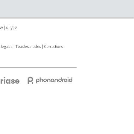
w
x
y
z
 légales
Tous les articles
Corrections