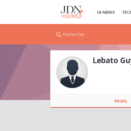
IA NEWS
TEC
Rechercher
Lebato G
Lebato Guy
GUIHOUNOU
PROFIL