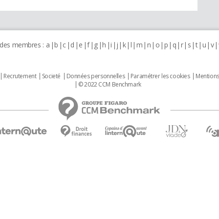
 des membres :
a
b
c
d
e
f
g
h
i
j
k
l
m
n
o
p
q
r
s
t
u
v
Recrutement
Societé
Données personnelles
Paramétrer les cookies
Mentions
© 2022 CCM Benchmark