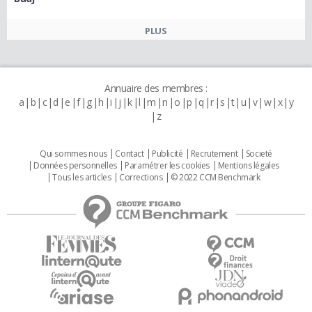
PLUS
Annuaire des membres :
a
b
c
d
e
f
g
h
i
j
k
l
m
n
o
p
q
r
s
t
u
v
w
x
y
z
Qui sommes nous
Contact
Publicité
Recrutement
Societé
Données personnelles
Paramétrer les cookies
Mentions légales
Tous les articles
Corrections
© 2022 CCM Benchmark