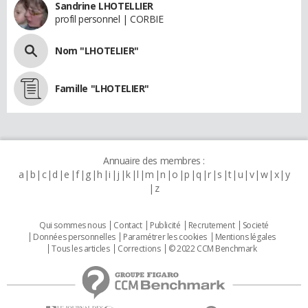
Sandrine LHOTELLIER
profil personnel | CORBIE
Nom "LHOTELIER"
Famille "LHOTELIER"
Annuaire des membres :
a
b
c
d
e
f
g
h
i
j
k
l
m
n
o
p
q
r
s
t
u
v
w
x
y
z
Qui sommes nous
Contact
Publicité
Recrutement
Societé
Données personnelles
Paramétrer les cookies
Mentions légales
Tous les articles
Corrections
© 2022 CCM Benchmark