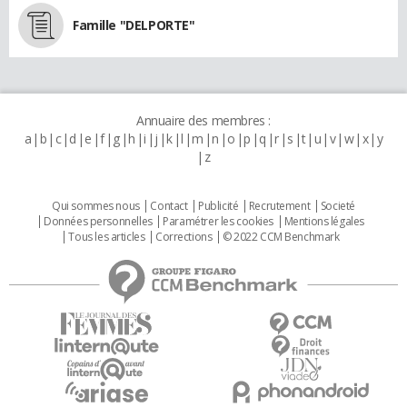
Famille "DELPORTE"
Annuaire des membres :
a
b
c
d
e
f
g
h
i
j
k
l
m
n
o
p
q
r
s
t
u
v
w
x
y
z
Qui sommes nous
Contact
Publicité
Recrutement
Societé
Données personnelles
Paramétrer les cookies
Mentions légales
Tous les articles
Corrections
© 2022 CCM Benchmark