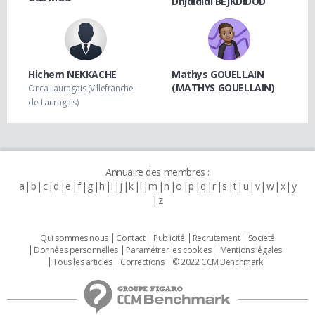
Dhjdididi BEJKDIDOD
Hichem NEKKACHE
Mathys GOUELLAIN
(MATHYS GOUELLAIN)
Onca Lauragais (Villefranche-
de-Lauragais)
Annuaire des membres :
a
b
c
d
e
f
g
h
i
j
k
l
m
n
o
p
q
r
s
t
u
v
w
x
y
z
Qui sommes nous
Contact
Publicité
Recrutement
Societé
Données personnelles
Paramétrer les cookies
Mentions légales
Tous les articles
Corrections
© 2022 CCM Benchmark