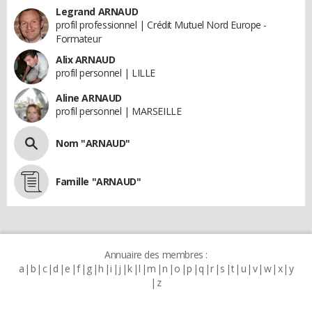
Legrand ARNAUD
profil professionnel | Crédit Mutuel Nord Europe -
Formateur
Alix ARNAUD
profil personnel | LILLE
Aline ARNAUD
profil personnel | MARSEILLE
Nom "ARNAUD"
Famille "ARNAUD"
Annuaire des membres :
a
b
c
d
e
f
g
h
i
j
k
l
m
n
o
p
q
r
s
t
u
v
w
x
y
z