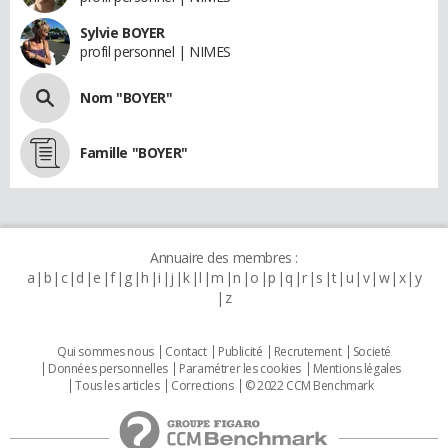
Sylvie BOYER
profil personnel | NIMES
Nom "BOYER"
Famille "BOYER"
Annuaire des membres :
a
b
c
d
e
f
g
h
i
j
k
l
m
n
o
p
q
r
s
t
u
v
w
x
y
z
Qui sommes nous
Contact
Publicité
Recrutement
Societé
Données personnelles
Paramétrer les cookies
Mentions légales
Tous les articles
Corrections
© 2022 CCM Benchmark