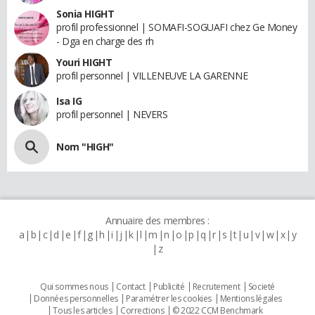
Sonia HIGHT
profil professionnel | SOMAFI-SOGUAFI chez Ge Money
- Dga en charge des rh
Youri HIGHT
profil personnel | VILLENEUVE LA GARENNE
Isa IG
profil personnel | NEVERS
Nom "HIGH"
Annuaire des membres :
a
b
c
d
e
f
g
h
i
j
k
l
m
n
o
p
q
r
s
t
u
v
w
x
y
z
Qui sommes nous
Contact
Publicité
Recrutement
Societé
Données personnelles
Paramétrer les cookies
Mentions légales
Tous les articles
Corrections
© 2022 CCM Benchmark