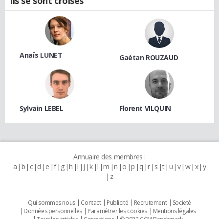
Ils se sont croisés
Anaïs LUNET
Gaétan ROUZAUD
Sylvain LEBEL
Florent VILQUIN
Annuaire des membres :
a
b
c
d
e
f
g
h
i
j
k
l
m
n
o
p
q
r
s
t
u
v
w
x
y
z
Qui sommes nous
Contact
Publicité
Recrutement
Societé
Données personnelles
Paramétrer les cookies
Mentions légales