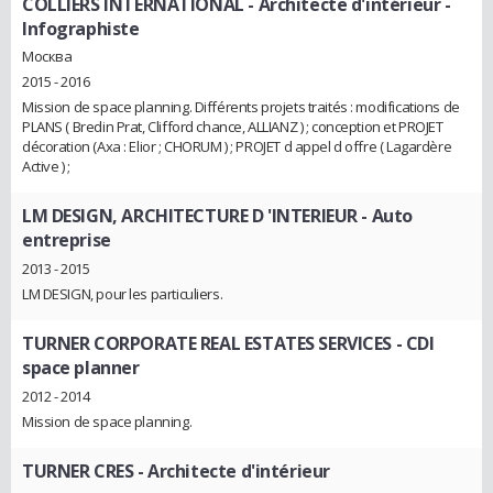
COLLIERS INTERNATIONAL
- Architecte d'intérieur -
Infographiste
Москва
2015 - 2016
Mission de space planning. Différents projets traités : modifications de
PLANS ( Bredin Prat, Clifford chance, ALLIANZ ) ; conception et PROJET
décoration (Axa : Elior ; CHORUM ) ; PROJET d appel d offre ( Lagardère
Active ) ;
LM DESIGN, ARCHITECTURE D 'INTERIEUR
- Auto
entreprise
2013 - 2015
LM DESIGN, pour les particuliers.
TURNER CORPORATE REAL ESTATES SERVICES
- CDI
space planner
2012 - 2014
Mission de space planning.
TURNER CRES
- Architecte d'intérieur