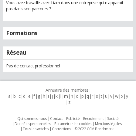
Vous avez travaillé avec Liam dans une entreprise qui n'apparaît
pas dans son parcours ?
Formations
Réseau
Pas de contact professionnel
Annuaire des membres :
a
b
c
d
e
f
g
h
i
j
k
l
m
n
o
p
q
r
s
t
u
v
w
x
y
z
Qui sommes nous
Contact
Publicité
Recrutement
Societé
Données personnelles
Paramétrer les cookies
Mentions légales
Tous les articles
Corrections
© 2022 CCM Benchmark