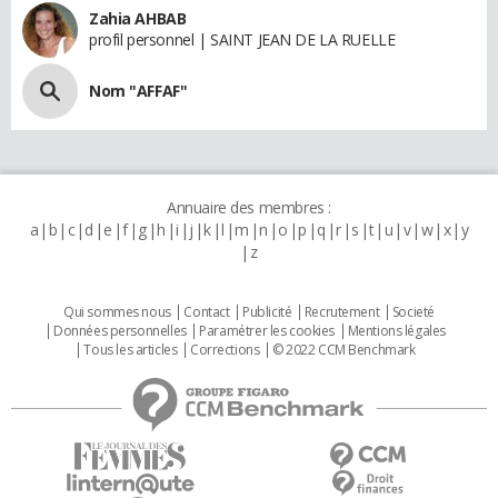
Zahia AHBAB
profil personnel | SAINT JEAN DE LA RUELLE
Nom "AFFAF"
Annuaire des membres :
a
b
c
d
e
f
g
h
i
j
k
l
m
n
o
p
q
r
s
t
u
v
w
x
y
z
Qui sommes nous
Contact
Publicité
Recrutement
Societé
Données personnelles
Paramétrer les cookies
Mentions légales
Tous les articles
Corrections
© 2022 CCM Benchmark