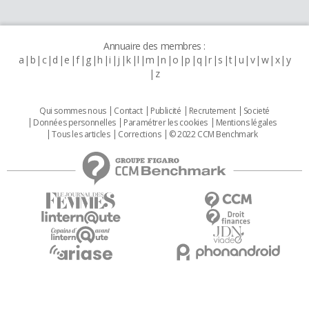
Annuaire des membres :
a
b
c
d
e
f
g
h
i
j
k
l
m
n
o
p
q
r
s
t
u
v
w
x
y
z
Qui sommes nous
Contact
Publicité
Recrutement
Societé
Données personnelles
Paramétrer les cookies
Mentions légales
Tous les articles
Corrections
© 2022 CCM Benchmark