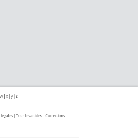
w
x
y
z
 légales
Tous les articles
Corrections