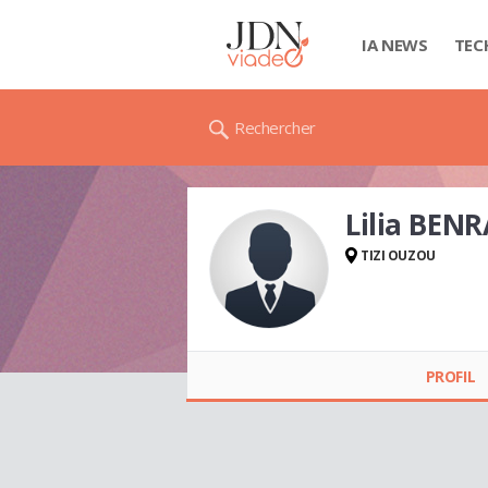
IA NEWS
TEC
Rechercher
Lilia BEN
TIZI OUZOU
Lilia BENRABAH
PROFIL