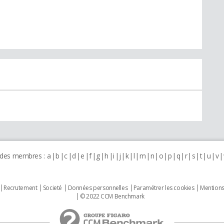
 des membres :
a
b
c
d
e
f
g
h
i
j
k
l
m
n
o
p
q
r
s
t
u
v
Recrutement
Societé
Données personnelles
Paramétrer les cookies
Mentions
© 2022 CCM Benchmark